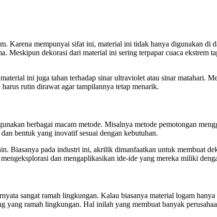
m. Karena mempunyai sifat ini, material ini tidak hanya digunakan di d
ma. Meskipun dekorasi dari material ini sering terpapar cuaca ekstre
rial ini juga tahan terhadap sinar ultraviolet atau sinar matahari. Me
ap harus rutin dirawat agar tampilannya tetap menarik.
ggunakan berbagai macam metode. Misalnya metode pemotongan menggun
an bentuk yang inovatif sesuai dengan kebutuhan.
in. Biasanya pada industri ini, akrilik dimanfaatkan untuk membuat dek
 mengeksplorasi dan mengaplikasikan ide-ide yang mereka miliki deng
ernyata sangat ramah lingkungan. Kalau biasanya material logam hanya 
ang yang ramah lingkungan. Hal inilah yang membuat banyak perusahaa