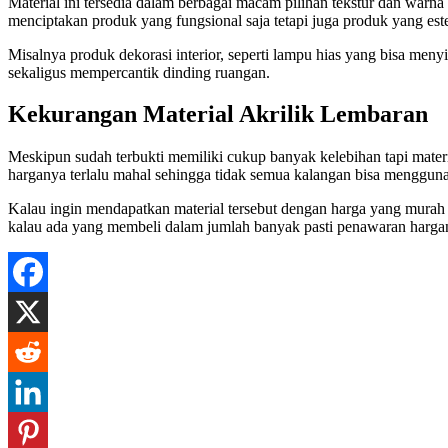
Material ini tersedia dalam berbagai macam pilihan tekstur dan warn
menciptakan produk yang fungsional saja tetapi juga produk yang este
Misalnya produk dekorasi interior, seperti lampu hias yang bisa meny
sekaligus mempercantik dinding ruangan.
Kekurangan Material Akrilik Lembaran
Meskipun sudah terbukti memiliki cukup banyak kelebihan tapi mater
harganya terlalu mahal sehingga tidak semua kalangan bisa menggunak
Kalau ingin mendapatkan material tersebut dengan harga yang murah
kalau ada yang membeli dalam jumlah banyak pasti penawaran hargany