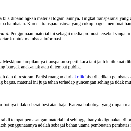
sa bila dibandingkan material logam lainnya. Tingkat transparansi yang d
tanpa hambatan. Karena transparansinya yang cukup bagus membuat ba
oard
. Penggunaan material ini sebagai media promosi tersebut sangat
 tertarik untuk membaca informasi.
Meskipun tampilannya transparan seperti kaca tapi jauh lebih kuat diba
ang banyak anak-anak atau di tempat publik.
h dan di restoran. Partisi ruangan dari
akrilik
bisa dijadikan pembatas 
g bagus, material ini juga tahan terhadap guncangan sehingga tidak mud
 bobotnya tidak seberat besi atau baja. Karena bobotnya yang ringan 
tural di tempat pemasangan material ini sehingga banyak digunakan di
 Contoh penggunaannya adalah sebagai bahan utama pembuatan pembatas 